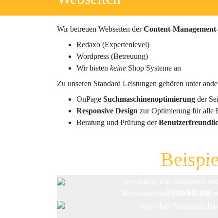
Wir betreuen Webseiten der
Content-Management-
Redaxo (Expertenlevel)
Wordpress (Betreuung)
Wir bieten
keine
Shop Systeme an
Zu unseren Standard Leistungen gehören unter ande
OnPage
Suchmaschinenoptimierung
der Sei
Responsive Design
zur Optimierung für alle
Beratung und Prüfung der
Benutzerfreundlic
Beispi
Verwaltung von<br>M
Verwaltung von Maschinen mit
Verwaltung
Merkmalen und Zubehör und au
Übertragung zu Maschinenpo
von<br>Veranstalt
Mascus, Baupool, Machine