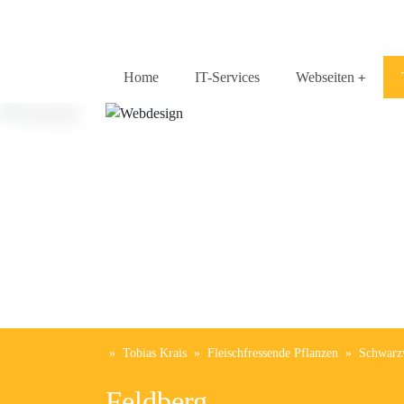
Home
IT-Services
Webseiten
»
Tobias Krais
»
Fleischfressende Pflanzen
»
Schwarz
Feldberg